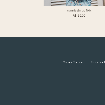
a félix
camiseta uv félix
69,00
R$169,00
Como Comprar
Trocas e