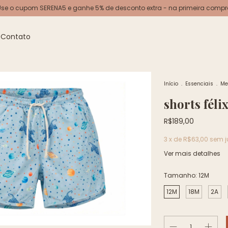
Use o cupom SERENA5 e ganhe 5% de desconto extra - na primeira compr
Contato
Início
.
Essenciais
.
Me
shorts féli
R$189,00
3
x de
R$63,00
sem j
Ver mais detalhes
Tamanho:
12M
12M
18M
2A