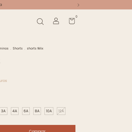
a
0
ninos
.
Shorts
.
shorts félix
x
uros
3A
4A
6A
8A
10A
12A