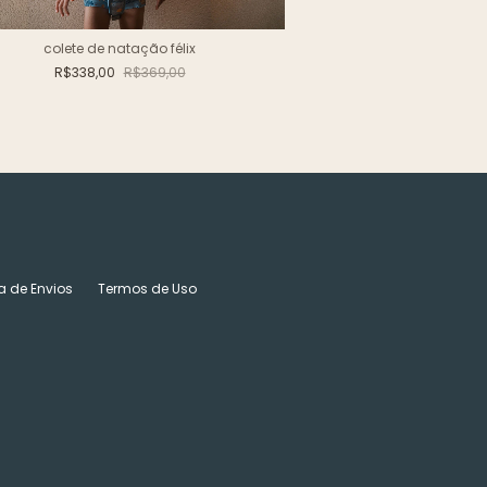
colete de natação félix
sunga 
R$338,00
R$369,00
R$16
ca de Envios
Termos de Uso