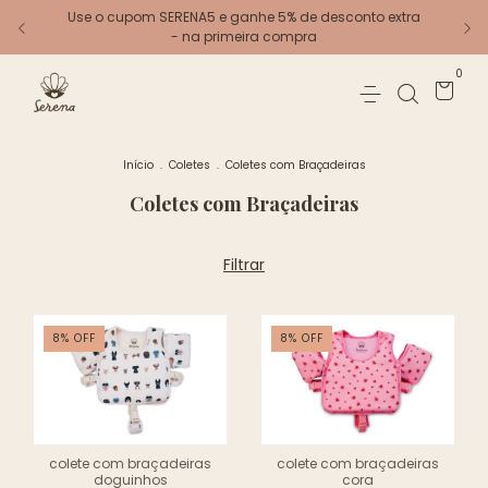
Use o cupom SERENA5 e ganhe 5% de desconto extra
- na primeira compra
0
Início
.
Coletes
.
Coletes com Braçadeiras
Coletes com Braçadeiras
Filtrar
8
%
OFF
8
%
OFF
colete com braçadeiras
colete com braçadeiras
doguinhos
cora