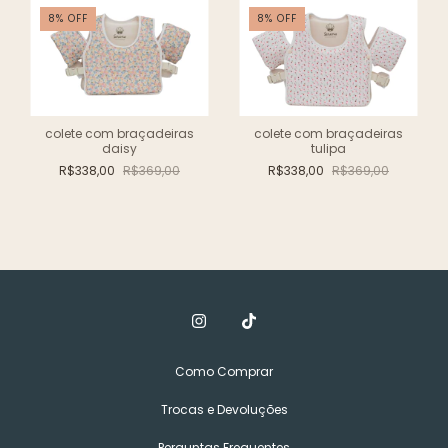
8
%
OFF
8
%
OFF
colete com braçadeiras
colete com braçadeiras
daisy
tulipa
R$338,00
R$369,00
R$338,00
R$369,00
Como Comprar
Trocas e Devoluções
Perguntas Frequentes