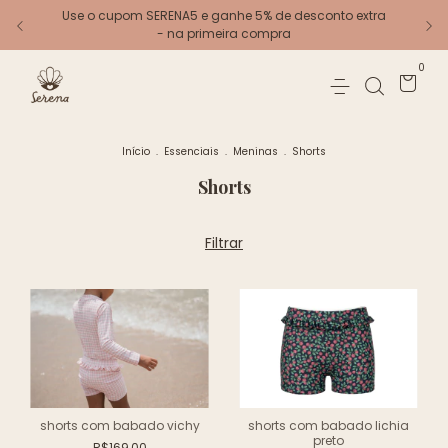
Use o cupom SERENA5 e ganhe 5% de desconto extra
- na primeira compra
0
Início
.
Essenciais
.
Meninas
.
Shorts
Shorts
Filtrar
shorts com babado vichy
shorts com babado lichia
preto
R$169,00