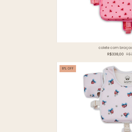
colete com braçad
R$338,00
R$
8
%
OFF