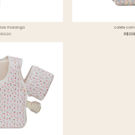
iras morango
colete com
369,00
R$338