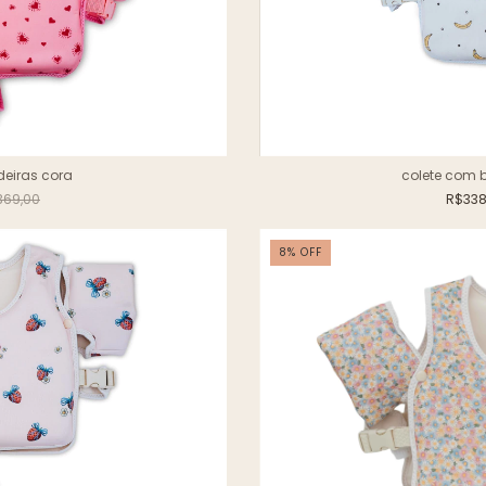
eiras cora
colete com 
369,00
R$338
8
%
OFF