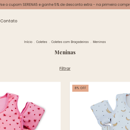
Use o cupom SERENA5 e ganhe 5% de desconto extra - na primeira compr
Contato
Início
.
Coletes
.
Coletes com Braçadeiras
.
Meninas
Meninas
Filtrar
8
%
OFF