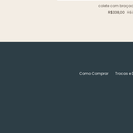
colete com braçade
R$338,00
R$
Como Comprar
Trocas e