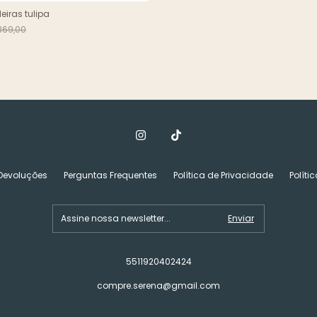
iras tulipa
369,00
 Devoluções
Perguntas Frequentes
Política de Privacidade
Políti
5511920402424
compre.serena@gmail.com