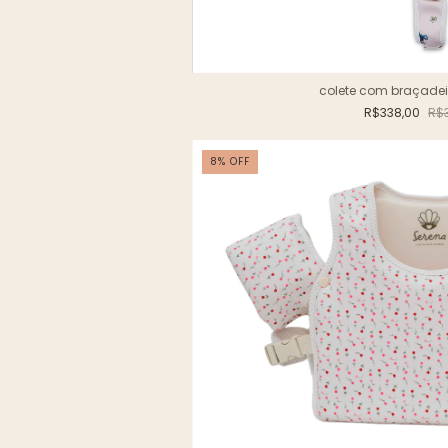
colete com braçade
R$338,00
R$
8
%
OFF