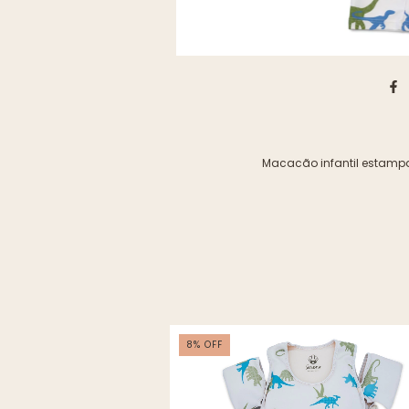
Macacão infantil estampa
8
%
OFF