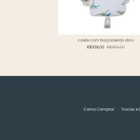
colete com braçadeiras dino
a dino
R$338,00
R$369,00
69,00
Como Comprar
Trocas e