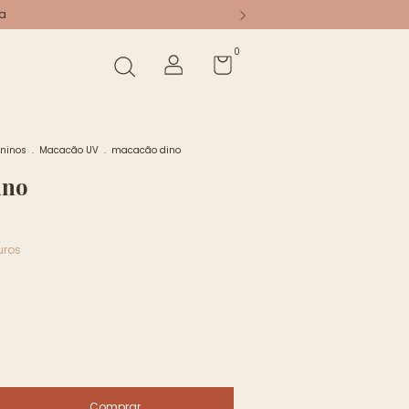
a
0
ninos
.
Macacão UV
.
macacão dino
ino
uros