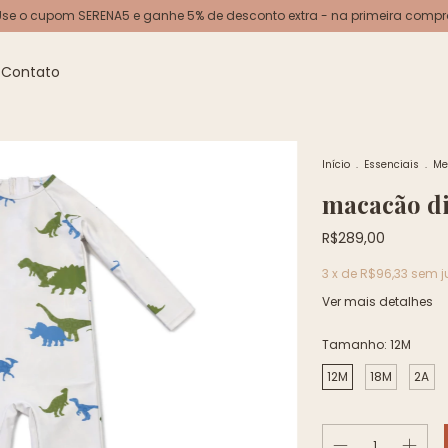
Use o cupom SERENA5 e ganhe 5% de desconto extra - na primeira compr
Contato
Início
.
Essenciais
.
Me
macacão d
R$289,00
3
x de
R$96,33
sem j
Ver mais detalhes
Tamanho:
12M
12M
18M
2A