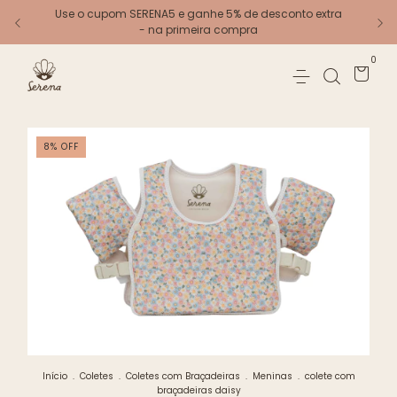
Use o cupom SERENA5 e ganhe 5% de desconto extra
- na primeira compra
0
8
%
OFF
Início
.
Coletes
.
Coletes com Braçadeiras
.
Meninas
.
colete com
braçadeiras daisy