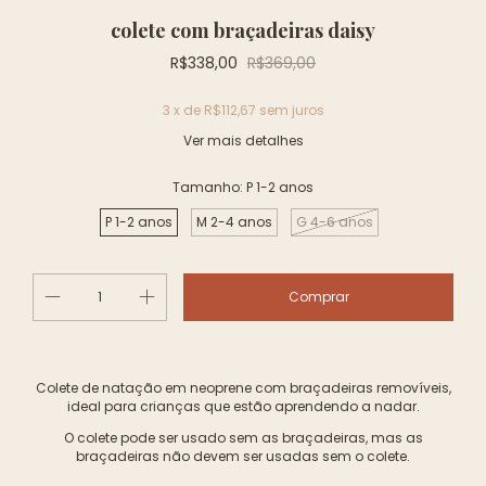
colete com braçadeiras daisy
R$338,00
R$369,00
3
x de
R$112,67
sem juros
Ver mais detalhes
Tamanho:
P 1-2 anos
P 1-2 anos
M 2-4 anos
G 4-6 anos
Colete de natação em neoprene com braçadeiras removíveis,
ideal para crianças que estão aprendendo a nadar.
O colete pode ser usado sem as braçadeiras, mas as
braçadeiras não devem ser usadas sem o colete.